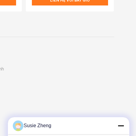
LIÊN HỆ VỚI BÂY GIỜ
ỉnh
Susie Zheng