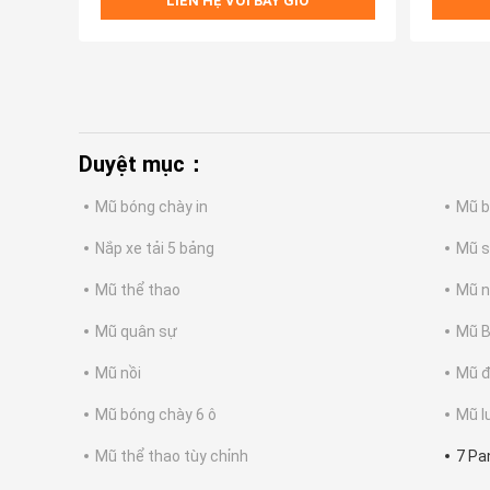
LIÊN HỆ VỚI BÂY GIỜ
Duyệt mục：
Mũ bóng chày in
Mũ b
Nắp xe tải 5 bảng
Mũ s
Mũ thể thao
Mũ n
Mũ quân sự
Mũ B
Mũ nồi
Mũ đ
Mũ bóng chày 6 ô
Mũ l
Mũ thể thao tùy chỉnh
7 Pa