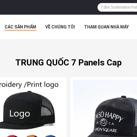
CÁC SẢN PHẨM
VỀ CHÚNG TÔI
THAM QUAN NHÀ MÁY
 HỢP
TRUNG QUỐC 7 Panels Cap