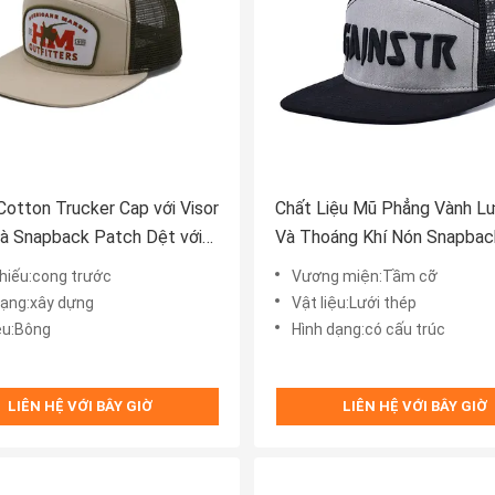
Cotton Trucker Cap với Visor
Chất Liệu Mũ Phẳng Vành Lư
à Snapback Patch Dệt với
Và Thoáng Khí Nón Snapbac
iền thêu
Thể Điều Chỉnh Lưng Lưới D
hiếu:cong trước
Vương miện:Tầm cỡ
Nam Nữ
dạng:xây dựng
Vật liệu:Lưới thép
iệu:Bông
Hình dạng:có cấu trúc
LIÊN HỆ VỚI BÂY GIỜ
LIÊN HỆ VỚI BÂY GIỜ