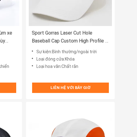
rùm xe
Sport Gorras Laser Cut Hole
tùy
Baseball Cap Custom High Profile 6
e tải
Panel Mũ bóng chày
Sự kiện:Bình thường/ngoài trời
Loại đóng cửa:Khóa
khiển
Loại hoa văn:Chất rắn
LIÊN HỆ VỚI BÂY GIỜ