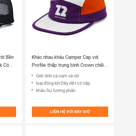
ới Bền
Khác nhau khâu Camper Cap với
k Có
Profile thấp trung bình Crown chiều
ành Cho
cao
Giới tính:cả nam và nữ
loại đóng kín:Dây dệt có nắp
khâu:Sự tương phản
LIÊN HỆ VỚI BÂY GIỜ