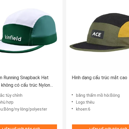
m Running Snapback Hat
Hình dạng cấu trúc mắt cao
không có cấu trúc Nylon
ước 5 Panel Cap Printing
ắc:tùy chỉnh
băng thấm mồ hôi:Bông
phù hợp
Logo:thêu
iệu:Bông/ny lông/polyester
khoen:6