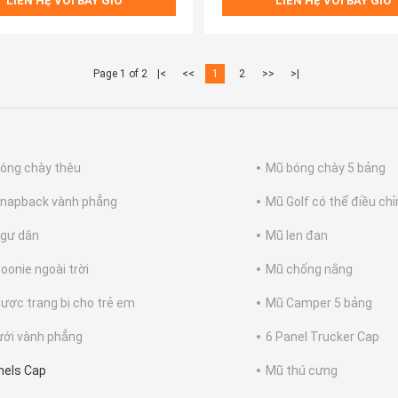
LIÊN HỆ VỚI BÂY GIỜ
LIÊN HỆ VỚI BÂY GIỜ
Page 1 of 2
|<
<<
1
2
>>
>|
óng chày thêu
Mũ bóng chày 5 bảng
napback vành phẳng
Mũ Golf có thể điều ch
gư dân
Mũ len đan
oonie ngoài trời
Mũ chống nắng
ược trang bị cho trẻ em
Mũ Camper 5 bảng
ưới vành phẳng
6 Panel Trucker Cap
nels Cap
Mũ thú cưng