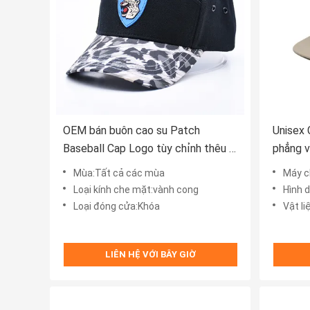
OEM bán buôn cao su Patch
Unisex 
Baseball Cap Logo tùy chỉnh thêu 7
phẳng v
Panel Baseball Hat Nhà sản xuất
đường v
Mùa:Tất cả các mùa
Máy c
Loại kính che mặt:vành cong
Hình 
Loại đóng cửa:Khóa
Vật l
LIÊN HỆ VỚI BÂY GIỜ