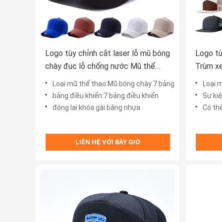
Logo tùy chỉnh cắt laser lỗ mũ bóng
Logo tù
chày đục lỗ chống nước Mũ thể
Trùm xe
thao
Loại mũ thể thao:Mũ bóng chày 7 bảng
Loại 
bảng điều khiển:7 bảng điều khiển
Sự ki
đóng lại:khóa gài bằng nhựa
Có th
LIÊN HỆ VỚI BÂY GIỜ