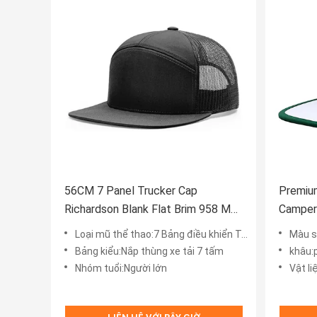
56CM 7 Panel Trucker Cap
Premiu
Richardson Blank Flat Brim 958 Mũ
Camper 
Snapback cho nam
chống n
Loại mũ thể thao:7 Bảng điều khiển Trucker Cap Richardson Phong cách
Màu s
Logo
Bảng kiểu:Nắp thùng xe tải 7 tấm
khâu:
Nhóm tuổi:Người lớn
Vật l