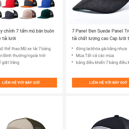
y chỉnh 7 tấm mũ bán buôn
7 Panel Đen Suede Panel T
 tải lưới
tải chất lượng cao Cap lưới 
chỉnh Bìa thêu Velvet Trùm x
mũ thể thao:Mũ xe tải 7 bảng
đóng lại:khóa gài bằng nhựa
ện:Bình thường/ngoài trời
Mùa:Tất cả các mùa
ể giặt:Vâng
bảng điều khiển:7 bảng điều 
LIÊN HỆ VỚI BÂY GIỜ
LIÊN HỆ VỚI BÂY GIỜ