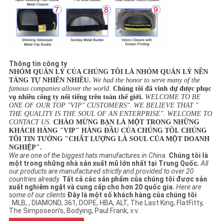
Thông tin công ty
NHÓM QUẢN LÝ CỦA CHÚNG TÔI LÀ NHÓM QUẢN LÝ NỀN 
TẢNG TỰ NHIÊN NHIỀU.
We had the honor to serve many of the 
famous companies allover the world.
Chúng tôi đã vinh dự được phục 
vụ nhiều công ty nổi tiếng trên toàn thế giới.
WELCOME TO BE 
ONE OF OUR TOP "VIP" CUSTOMERS". WE BELIEVE THAT " 
THE QUALITY IS THE SOUL OF AN ENTERPRISE". WELCOME TO 
CONTACT US.
CHÀO MỪNG BẠN LÀ MỘT TRONG NHỮNG 
KHÁCH HÀNG "VIP" HÀNG ĐẦU CỦA CHÚNG TÔI. CHÚNG 
TÔI TIN TƯỞNG "CHẤT LƯỢNG LÀ SOUL CỦA MỘT DOANH 
NGHIỆP".
We are one of the biggest hats manufactures in China.
Chúng tôi là
một trong những nhà sản xuất mũ lớn nhất tại Trung Quốc.
All
our products are manufactured strictly and provided to over 20
countries already.
Tất cả các sản phẩm của chúng tôi được sản
xuất nghiêm ngặt và cung cấp cho hơn 20 quốc gia.
Here are
some of our clients
Đây là một số khách hàng của chúng tôi
: MLB, , DIAMOND, 361, DOPE, HBA, ALT, The Last King, FlatFitty,
The Simposeon's, Bodying, Paul Frank, v.v.