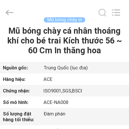
2026
Guangzhou
Ace
Headwear
Manufacturing
Mũ bóng chày in
Co.,
Ltd..
All
Mũ bóng chày cá nhân thoáng
TRANG
Rights
Reserved.
khí cho bé trai Kích thước 56 ~
CHỦ
60 Cm In thăng hoa
CÁC
SẢN
Nguồn gốc:
Trung Quốc (lục địa)
PHẨM
Hàng hiệu:
ACE
Chứng nhận:
ISO9001,SGS,BSCI
VỀ
Số mô hình:
ACE-NA008
CHÚNG
Số lượng đặt
Đàm phán
TÔI
hàng tối thiểu: