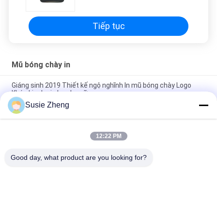
Tiếp tục
Mũ bóng chày in
Giáng sinh 2019 Thiết kế ngộ nghĩnh In mũ bóng chày Logo
Khóa kim loại cho phụ nữ
Susie Zheng
6 tấm tùy chỉnh Mô hình thể thao Mũ bóng chày Đường cong
100% cotton được cấu tạo
12:22 PM
giveaway cap100% cotton bóng chày mũ đầy đủ mũ thể thao
golf mũ
Good day, what product are you looking for?
Danh mục phổ biến
Tất cả
các
Mũ Bóng Chày In
Mũ Bóng Chày Thêu