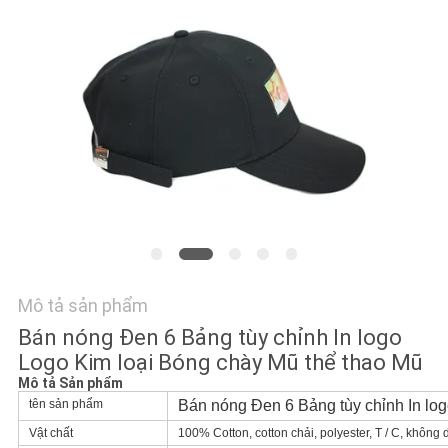
TÔI
TIN
TỨC
CÁC
TRƯỜNG
HỢP
SƠ
Mô tả sản phẩm
ĐỒ
Bán nóng Đen 6 Bảng tùy chỉnh In logo
Logo Kim loại Bóng chày Mũ thể thao Mũ
TRANG
Mô tả Sản phẩm
WEB
tên sản phẩm
Bán nóng Đen 6 Bảng tùy chỉnh In lo
Vật chất
100% Cotton, cotton chải, polyester, T / C, không d