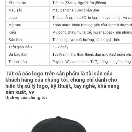
PRIVACY
Kích thước
Trẻ em (56cm), Người lớn (58cm)
Màu sắc
màu pantone được chào đón
POLICY
Logo
Thêu phẳng, thêu 3D, in lụa, in truyền nhiệt, vá ca
Mặt sau
Khóa nhựa, khóa kim loại yêu cầu specisl được 
Kiểu
Mũ bóng chày, mũ tài xế, mũ snapback, mũ phẳng
Đặc tính
Thân thiện với môi trường, có thể giặt, bền
Thời gian mẫu
5 - 7 ngày
Sự bảo đảm
100% sinh thái thân thiện, đáp ứng AZO miễn phí
Thanh toán
Paypal, Western union, T / T, thông tin ngân hàng
Tất cả các logo trên sản phẩm là tài sản của
khách hàng của chúng tôi, chúng chỉ dành cho
hiển thị xử lý logo, kỹ thuật, tay nghề, khả năng
sản xuất, vv
Dịch vụ của chúng tôi