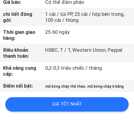
Giá bán:
Có thể đàm phán
THAM
QUAN
chi tiết đóng
1 cái / túi PP, 25 cái / hộp bên trong,
gói:
100 cái / thùng
NHÀ
Thời gian giao
25-60 ngày
MÁY
hàng:
Điều khoản
HSBC, T / T, Western Union, Paypal
KIỂM
thanh toán:
SOÁT
Khả năng cung
0,2-0,3 triệu chiếc / tháng
CHẤT
cấp:
LƯỢNG
Điểm nổi bật:
,
mũ bóng chày thể thao
mũ bóng chày 6 bảng
LIÊN
GIÁ TỐT NHẤT
HỆ
CHÚNG