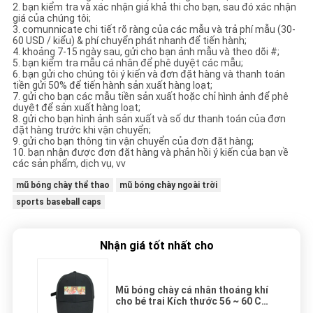
2. bạn kiểm tra và xác nhận giá khả thi cho bạn, sau đó xác nhận
giá của chúng tôi;
3. comunnicate chi tiết rõ ràng của các mẫu và trả phí mẫu (30-
60 USD / kiểu) & phí chuyển phát nhanh để tiến hành;
4. khoảng 7-15 ngày sau, gửi cho bạn ảnh mẫu và theo dõi #;
5. bạn kiểm tra mẫu cá nhân để phê duyệt các mẫu;
6. bạn gửi cho chúng tôi ý kiến ​​và đơn đặt hàng và thanh toán
tiền gửi 50% để tiến hành sản xuất hàng loạt;
7. gửi cho bạn các mẫu tiền sản xuất hoặc chỉ hình ảnh để phê
duyệt để sản xuất hàng loạt;
8. gửi cho bạn hình ảnh sản xuất và số dư thanh toán của đơn
đặt hàng trước khi vận chuyển;
9. gửi cho bạn thông tin vận chuyển của đơn đặt hàng;
10. bạn nhận được đơn đặt hàng và phản hồi ý kiến ​​của bạn về
các sản phẩm, dịch vụ, vv
mũ bóng chày thể thao
mũ bóng chày ngoài trời
sports baseball caps
Nhận giá tốt nhất cho
Mũ bóng chày cá nhân thoáng khí
cho bé trai Kích thước 56 ~ 60 Cm
In thăng hoa