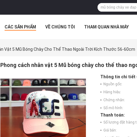
CÁC SẢN PHẨM
VỀ CHÚNG TÔI
THAM QUAN NHÀ MÁY
 HỢP
n Vật 5 Mũ Bóng Chày Cho Thể Thao Ngoài Trời Kích Thước 56-60cm
Phong cách nhân vật 5 Mũ bóng chày cho thể thao ngo
Thông tin chi tiết
Nguồn gốc:
Hàng hiệu:
Chứng nhận:
Số mô hình:
Thanh toán:
Số lượng đặt hàng tố
Giá bán: