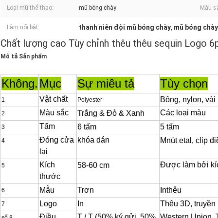
Loại mũ thể thao:
mũ bóng chày
Màu s
thanh niên đội mũ bóng chày
mũ bóng chày
Làm nổi bật:
,
Chất lượng cao Tùy chỉnh thêu thêu sequin Logo 6
Mô tả Sản phẩm
Không.
Mục
Sự miêu tả
Tùy chọn
Vật chất
Bông, nylon, vải
1
Polyester
Màu sắc
Các loại màu
Trắng & Đỏ & Xanh
2
Tấm
6 tấm
5 tấm
3
Đóng cửa
khóa dán
M
nút etal, clip 
4
lại
Kích
Được làm bởi kí
58
-60
cm
5
thước
Mẫu
Trơn
In
thêu
6
Logo
In
Thêu 3D, truyền 
7
Điều
T / T (50% ký gửi, 50%
Western Union, 
số 8