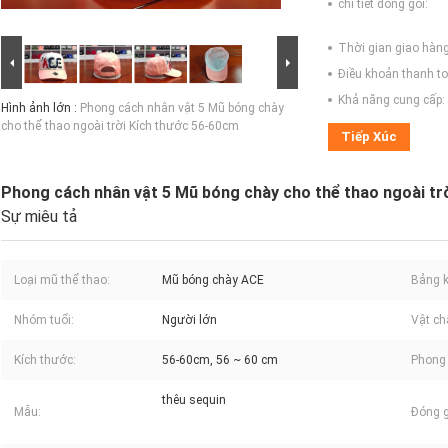
chi tiết đóng gói:
Thời gian giao hàng
Điều khoản thanh to
Khả năng cung cấp:
Hình ảnh lớn :
Phong cách nhân vật 5 Mũ bóng chày
cho thể thao ngoài trời Kích thước 56-60cm
Tiếp Xúc
Phong cách nhân vật 5 Mũ bóng chày cho thể thao ngoài tr
Sự miêu tả
Loại mũ thể thao:
Mũ bóng chày ACE
Bảng k
Nhóm tuổi:
Người lớn
Vật ch
Kích thước:
56-60cm, 56 ~ 60 cm
Phong 
thêu sequin
Mẫu:
Đóng g