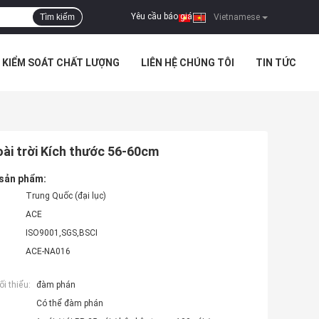
Yêu cầu báo giá
Tìm kiếm
|
Vietnamese
KIỂM SOÁT CHẤT LƯỢNG
LIÊN HỆ CHÚNG TÔI
TIN TỨC
ài trời Kích thước 56-60cm
 sản phẩm:
Trung Quốc (đại lục)
ACE
ISO9001,SGS,BSCI
ACE-NA016
i thiểu:
đàm phán
Có thể đàm phán