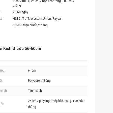
1 cái / túi PP, 25 cái / hộp bên trong, 100 cái /
thùng
:
25-60 ngày
án:
HSBC, T / T, Western Union, Paypal
0,2-0,3 triệu chiếc / tháng
ời Kích thước 56-60cm
iểu:
6 tấm
ất:
Polyester / Bông
cách:
Tính cách
25 cái / polybag / hộp bên trong, 100 cái /
ói:
thùng