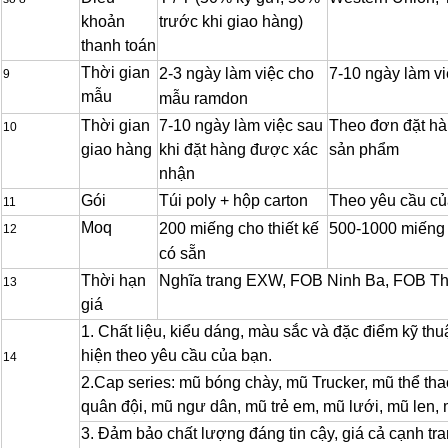
khoản
trước khi giao hàng)
thanh toán
Thời gian
2-3 ngày làm việc cho
7-10 ngày làm vi
9
mẫu
mẫu ramdon
Thời gian
7-10 ngày làm việc sau
Theo đơn đặt hà
10
giao hàng
khi đặt hàng được xác
sản phẩm
nhận
Gói
Túi poly + hộp carton
Theo yêu cầu củ
11
Moq
200 miếng cho thiết kế
500-1000 miếng c
12
có sẵn
Thời hạn
Nghĩa trang EXW, FOB Ninh Ba, FOB T
13
giá
1. Chất liệu, kiểu dáng, màu sắc và đặc điểm kỹ th
hiện theo yêu cầu của bạn.
14
2.Cap series: mũ bóng chày, mũ Trucker, mũ thể tha
quân đội, mũ ngư dân, mũ trẻ em, mũ lưới, mũ len, 
3. Đảm bảo chất lượng đáng tin cậy, giá cả cạnh tr