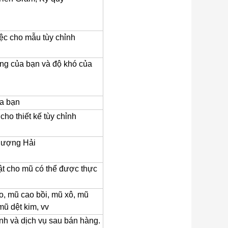
ệc cho mẫu tùy chỉnh
ng của bạn và độ khó của
a bạn
ho thiết kế tùy chỉnh
hượng Hải
uật cho mũ có thể được thực
o, mũ cao bồi, mũ xô, mũ
mũ dệt kim, vv
anh và dịch vụ sau bán hàng.