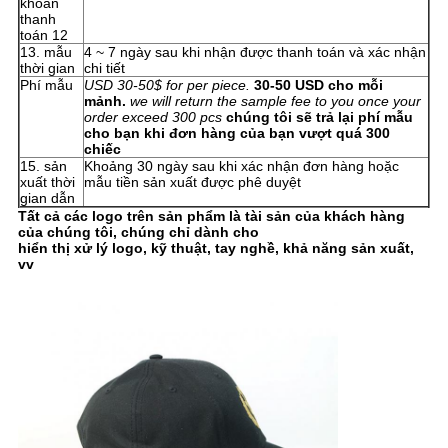
khoản
thanh
toán 12
13. mẫu
4 ~ 7 ngày sau khi nhận được thanh toán và xác nhận
thời gian
chi tiết
Phí mẫu
USD 30-50$ for per piece.
30-50 USD cho mỗi
mảnh.
we will return the sample fee to you once your
order exceed 300 pcs
chúng tôi sẽ trả lại phí mẫu
cho bạn khi đơn hàng của bạn vượt quá 300
chiếc
15. sản
Khoảng 30 ngày sau khi xác nhận đơn hàng hoặc
xuất thời
mẫu tiền sản xuất được phê duyệt
gian dẫn
Tất cả các logo trên sản phẩm là tài sản của khách hàng
của chúng tôi, chúng chỉ dành cho
hiển thị xử lý logo, kỹ thuật, tay nghề, khả năng sản xuất,
vv