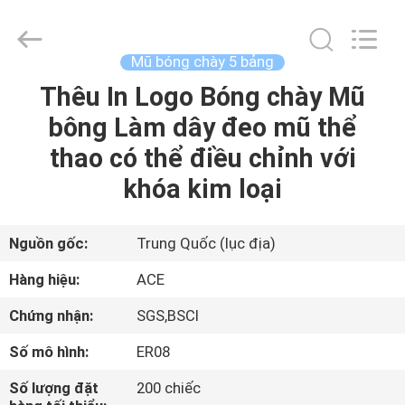
2026
Guangzhou
Ace
Headwear
Manufacturing
Mũ bóng chày 5 bảng
Co.,
Ltd..
All
Thêu In Logo Bóng chày Mũ
TRANG
Rights
Reserved.
bông Làm dây đeo mũ thể
CHỦ
thao có thể điều chỉnh với
CÁC
khóa kim loại
SẢN
PHẨM
Nguồn gốc:
Trung Quốc (lục địa)
Hàng hiệu:
ACE
VỀ
Chứng nhận:
SGS,BSCI
CHÚNG
Số mô hình:
ER08
TÔI
Số lượng đặt
200 chiếc