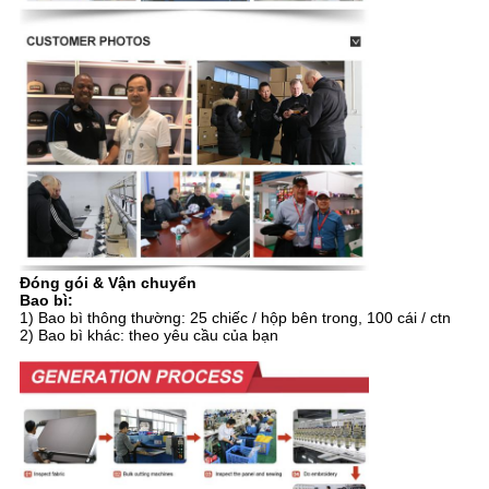
Đóng gói & Vận chuyển
Bao bì:
1) Bao bì thông thường: 25 chiếc / hộp bên trong, 100 cái / ctn
2) Bao bì khác: theo yêu cầu của bạn