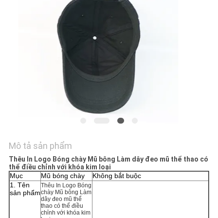
TÔI
TIN
TỨC
CÁC
TRƯỜNG
HỢP
SƠ
Mô tả sản phẩm
ĐỒ
Thêu In Logo Bóng chày Mũ bông Làm dây đeo mũ thể thao có
thể điều chỉnh với khóa kim loại
TRANG
Mục
Mũ bóng chày
Không bắt buộc
1. Tên
Thêu In Logo Bóng
WEB
sản phẩm
chày Mũ bông Làm
dây đeo mũ thể
thao có thể điều
chỉnh với khóa kim