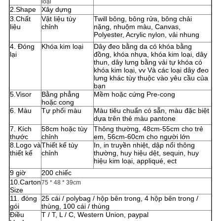
loại
PRIVACY
2.Shape
Xây dựng
3.Chất
Vật liệu tùy
Twill bông, bông rửa, bông chải
POLICY
liệu
chỉnh
nặng, nhuộm màu, Canvas,
Polyester, Acrylic nylon, vải nhung
4. Đóng
Khóa kim loại
Dây đeo bằng da có khóa bằng
lại
đồng, khóa nhựa, khóa kim loại, dây
thun, dây lưng bằng vải tự khóa có
khóa kim loại, vv Và các loại dây đeo
lưng khác tùy thuộc vào yêu cầu của
bạn
5.Visor
Bằng phẳng
Mềm hoặc cứng Pre-cong
hoặc cong
6. Màu
Tự phối màu
Màu tiêu chuẩn có sẵn, màu đặc biệt
dựa trên thẻ màu pantone
7. Kích
58cm hoặc tùy
Thông thường, 48cm-55cm cho trẻ
thước
chỉnh
em, 56cm-60cm cho người lớn
8.Logo và
Thiết kế tùy
In, in truyền nhiệt, dập nổi thông
thiết kế
chỉnh
thường, huy hiệu dệt, sequin, huy
hiệu kim loại, appliqué, ect
9 giờ
200 chiếc
10.Carton
75 * 48 * 39cm
Size
11. đóng
25 cái / polybag / hộp bên trong, 4 hộp bên trong /
gói
thùng, 100 cái / thùng
Điều
T / T, L / C, Western Union, paypal