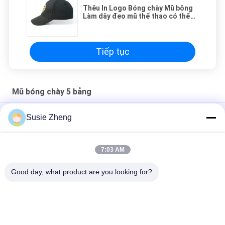
Thêu In Logo Bóng chày Mũ bông
Làm dây đeo mũ thể thao có thể
điều chỉnh với khóa kim loại
Tiếp tục
Mũ bóng chày 5 bảng
Nắp bóng chày 5 tấm 58cm không cấu trúc có khóa nhựa
Susie Zheng
Cá nhân thêu 5 bảng bóng chày Mũ cha Kích thước 56-60CM
7:03 AM
Chất liệu da thật Mũ bóng chày tùy chỉnh cho người đàn ông
Vải thông thường
Good day, what product are you looking for?
Danh mục phổ biến
Tất cả
các