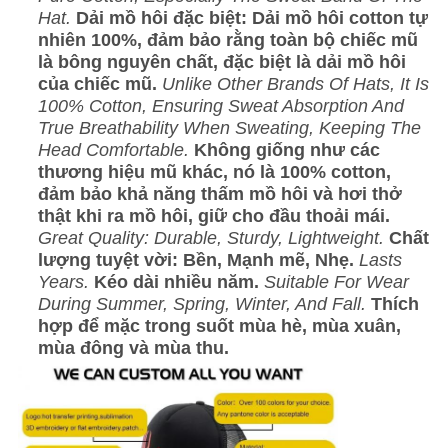
Hat.
Dải mồ hôi đặc biệt: Dải mồ hôi cotton tự
nhiên 100%, đảm bảo rằng toàn bộ chiếc mũ
là bông nguyên chất, đặc biệt là dải mồ hôi
của chiếc mũ.
Unlike Other Brands Of Hats, It Is
100% Cotton, Ensuring Sweat Absorption And
True Breathability When Sweating, Keeping The
Head Comfortable.
Không giống như các
thương hiệu mũ khác, nó là 100% cotton,
đảm bảo khả năng thấm mồ hôi và hơi thở
thật khi ra mồ hôi, giữ cho đầu thoải mái.
Great Quality: Durable, Sturdy, Lightweight.
Chất
lượng tuyệt vời: Bền, Mạnh mẽ, Nhẹ.
Lasts
Years.
Kéo dài nhiều năm.
Suitable For Wear
During Summer, Spring, Winter, And Fall.
Thích
hợp để mặc trong suốt mùa hè, mùa xuân,
mùa đông và mùa thu.