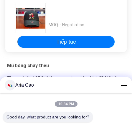
MOQ：
Negotiation
Tiếp tục
Mũ bóng chày thêu
Thương hiệu ACE Chất lượng cao Logo tùy chỉnh 3D Mũ bóng
chày thêu có khóa kim loại
Aria Cao
100% Polyester 6 Panel Mũ bóng chày Solid cổ điển Six Panel
Unstructured Dad Hat
10:34 PM
Trucker Vành cong Sáu bảng Bố Cap thêu Logo Hoa Kỳ
Good day, what product are you looking for?
Danh mục phổ biến
Tất cả