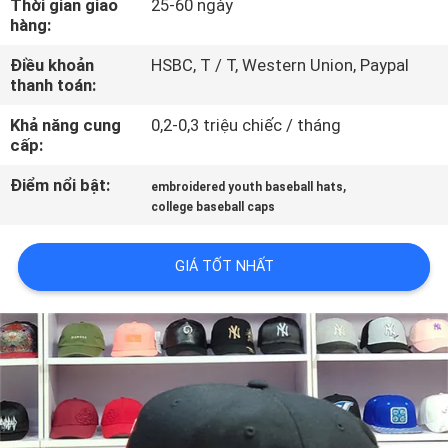
Thời gian giao
25-60 ngày
THAM
hàng:
QUAN
Điều khoản
HSBC, T / T, Western Union, Paypal
NHÀ
thanh toán:
MÁY
Khả năng cung
0,2-0,3 triệu chiếc / tháng
cấp:
KIỂM
Điểm nổi bật:
,
embroidered youth baseball hats
college baseball caps
SOÁT
CHẤT
GIÁ TỐT NHẤT
LƯỢNG
LIÊN
HỆ
CHÚNG