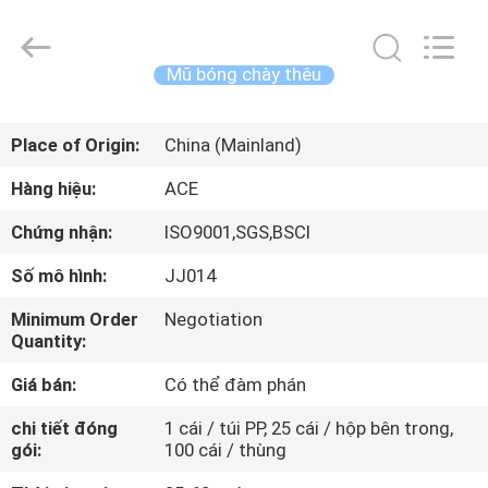
2026
Guangzhou
Ace
Headwear
Manufacturing
Mũ bóng chày thêu
Co.,
Ltd..
All
TRANG
Rights
Reserved.
Place of Origin:
China (Mainland)
CHỦ
Hàng hiệu:
ACE
CÁC
Chứng nhận:
ISO9001,SGS,BSCI
SẢN
Số mô hình:
JJ014
PHẨM
Minimum Order
Negotiation
Quantity:
VỀ
Giá bán:
Có thể đàm phán
CHÚNG
chi tiết đóng
1 cái / túi PP, 25 cái / hộp bên trong,
TÔI
gói:
100 cái / thùng