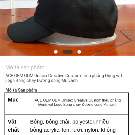
TÔI
TIN
TỨC
CÁC
TRƯỜNG
Mô tả sản phẩm
HỢP
ACE OEM ODM Unisex Creative Custom thêu phẳng Động vật
Logo Bóng chày Đường cong Mũ vành
SƠ
Mô tả Sản phẩm
ĐỒ
Mục
ACE OEM ODM Unisex Creative Custom thêu phẳng
Động vật Logo Bóng chày Đường cong Mũ vành
TRANG
WEB
Vật
Bông, bông chải, polyester,
nhiều
chất
bông,
acrylic, len, lưới, nylon, không