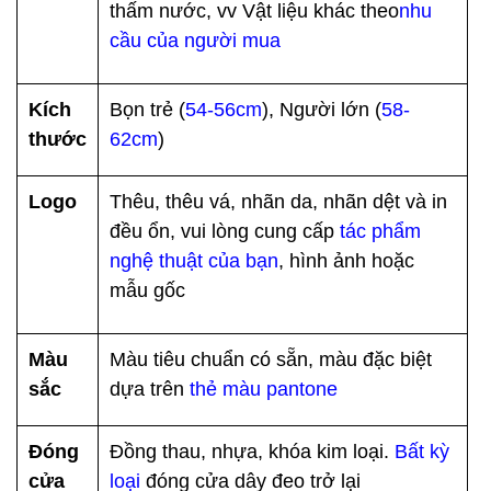
PRIVACY
thấm nước, vv Vật liệu khác theo
nhu
cầu của người mua
POLICY
Kích
Bọn trẻ (
54-56cm
), Người lớn (
58-
thước
62cm
)
Logo
Thêu, thêu vá, nhãn da, nhãn dệt và in
đều ổn, vui lòng cung cấp
tác phẩm
nghệ thuật của bạn
, hình ảnh hoặc
mẫu gốc
Màu
Màu tiêu chuẩn có sẵn, màu đặc biệt
sắc
dựa trên
thẻ màu pantone
Đóng
Đồng thau, nhựa, khóa kim loại.
Bất kỳ
cửa
loại
đóng cửa dây đeo trở lại