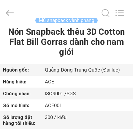
2026
Guangzhou
Ace
Headwear
Manufacturing
Mũ snapback vành phẳng
Co.,
Ltd..
All
Nón Snapback thêu 3D Cotton
TRANG
Rights
Reserved.
Flat Bill Gorras dành cho nam
CHỦ
giới
CÁC
SẢN
Nguồn gốc:
Quảng Đông Trung Quốc (Đại lục)
PHẨM
Hàng hiệu:
ACE
Chứng nhận:
ISO9001 /SGS
VỀ
Số mô hình:
ACE001
CHÚNG
Số lượng đặt
300 / kiểu
TÔI
hàng tối thiểu: