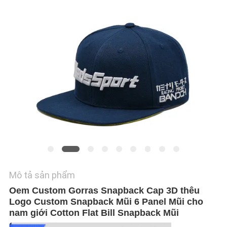
TÔI
TIN
TỨC
CÁC
TRƯỜNG
HỢP
SƠ
ĐỒ
Mô tả sản phẩm
TRANG
Oem Custom Gorras Snapback Cap 3D thêu
WEB
Logo Custom Snapback Mũi 6 Panel Mũi cho
nam giới Cotton Flat Bill Snapback Mũi