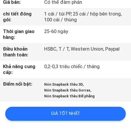
Giá bán:
Có thể đàm phán
THAM
QUAN
chi tiết đóng
1 cái / túi PP, 25 cái / hộp bên trong,
gói:
100 cái / thùng
NHÀ
Thời gian giao
25-60 ngày
MÁY
hàng:
Điều khoản
HSBC, T / T, Western Union, Paypal
KIỂM
thanh toán:
SOÁT
Khả năng cung
0,2-0,3 triệu chiếc / tháng
CHẤT
cấp:
LƯỢNG
Điểm nổi bật:
,
Nón Snapback thêu 3D
,
Nón Snapback thêu Gorras
Nón Snapback thêu Bill phẳng
LIÊN
HỆ
GIÁ TỐT NHẤT
CHÚNG