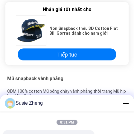
Nhận giá tốt nhất cho
Nón Snapback thêu 3D Cotton Flat
Bill Gorras dành cho nam giới
Tiếp tục
Mũ snapback vành phẳng
ODM 100% cotton Mũ bóng chày vành phẳng thời trang Mũ hip
hop Hàn Quốc
Susie Zheng
Nón Snapback thêu 3D Cotton Flat Bill Gorras dành cho nam
giới
8:31 PM
Customized Design black embroidery national flag special
plastic buckle eagle Logo Sports Snapback Hats Caps